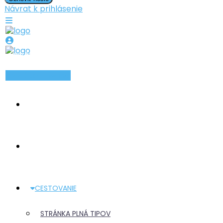
Návrat k prihlásenie
PRIHLÁSIŤ SA
ZAREGISTROVAŤ SA
Pridať ubytovanie
INZERÁTY
TYPY UBYTOVANIA
CESTOVANIE
STRÁNKA PLNÁ TIPOV