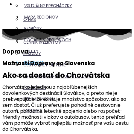
INFORMÁCIE
VIRTUÁLNE PRECHÁDZKY
MAPA REGIÓNOV
O NÁS
REGIÓNY
O PROJEKTE
POČASIE V REGIÓNOCH
CENNÍK INZERÁTOV
Doprava
VÝLETY
REKLAMY
Možnosti Dopravy zo Slovenska
DOPRAVA
CESTOVNÉ POISTENIE
Ako sa dostať do Chorvátska
HROMADNÝ IMPORT UBYTOVANIA
Chorvátsko je jednou z najobľúbenejších
POMOCNÍK
dovolenkových destinácií Slovákov, a preto nie je
prekvapujúce, že existuje množstvo spôsobov, ako sa
PRE PARTNEROV
sem dostať. Či už preferujete pohodlné cestovanie
KONTAKT
autom, pohodlné letecké spojenia alebo rozpočet-
friendly možnosti vlakov a autobusov, tento prehľad
vám pomôže vybrať najlepšiu možnosť pre vašu cestu
do Chorvátska.