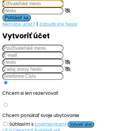
Prihlásiť sa
Nemáte účet?
|
Zabudli ste heslo
Vytvoriť účet
Chcem si len rezervovať
Chcem ponúkať svoje ubytovanie
Súhlasím s
podmienkami
Vytvoriť účet
Už si členom? Prihlásiť sa!