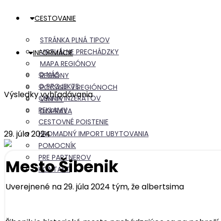
CESTOVANIE
STRÁNKA PLNÁ TIPOV
VIRTUÁLNE PRECHÁDZKY
INFORMÁCIE
MAPA REGIÓNOV
O NÁS
REGIÓNY
O PROJEKTE
POČASIE V REGIÓNOCH
Výsledky vyhľadávania
CENNÍK INZERÁTOV
VÝLETY
REKLAMY
DOPRAVA
CESTOVNÉ POISTENIE
29. júla 2024
HROMADNÝ IMPORT UBYTOVANIA
POMOCNÍK
PRE PARTNEROV
Mesto Šibenik
KONTAKT
Uverejnené na 29. júla 2024 tým, že
albertsima