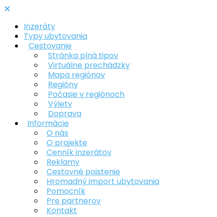
Inzeráty
Typy ubytovania
Cestovanie
Stránka plná tipov
Virtuálne prechádzky
Mapa regiónov
Regióny
Počasie v regiónoch
Výlety
Doprava
Informácie
O nás
O projekte
Cenník inzerátov
Reklamy
Cestovné poistenie
Hromadný import ubytovania
Pomocník
Pre partnerov
Kontakt