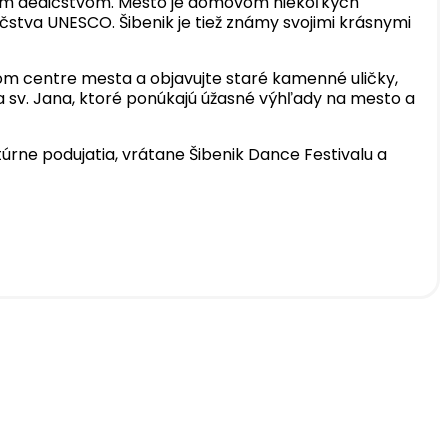
kým dedičstvom. Mesto je domovom niekoľkých
stva UNESCO. Šibenik je tiež známy svojimi krásnymi
ckom centre mesta a objavujte staré kamenné uličky,
a sv. Jana, ktoré ponúkajú úžasné výhľady na mesto a
túrne podujatia, vrátane Šibenik Dance Festivalu a