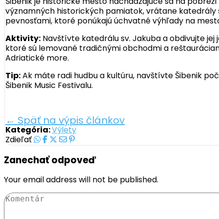
Šibenik je historické mesto nachádzajúce sa na pobre
významných historických pamiatok, vrátane katedrály s
pevnosťami, ktoré ponúkajú úchvatné výhľady na mesto a
Aktivity:
Navštívte katedrálu sv. Jakuba a obdivujte jej
ktoré sú lemované tradičnými obchodmi a reštauráciami.
Adriatické more.
Tip:
Ak máte radi hudbu a kultúru, navštívte Šibenik poč
Šibenik Music Festivalu.
← Späť na výpis článkov
Kategória:
Výlety
Zdieľať
Zanechať odpoveď
Your email address will not be published.