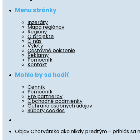
Menu stránky
Inzeráty
Mapa regiónov
Regióny
O projekte
O nás
Výlety
Cestovné poistenie
Reklamy
Pomocník
Kontakt
Mohlo by sa hodiť
Cenník
Pomocník
Pre partnerov
Obchodné podmienky
Ochrana osobných údajov
Súbory cookies
Objav Chorvátsko ako nikdy predtým – prihlás sa 