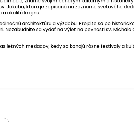
ží Dalmácie, známe svojím bohatým kultúrnym a historic
v. Jakuba, ktorá je zapísaná na zozname svetového dedič
 okolitú krajinu.
 jedinečnú architektúru a výzdobu. Prejdite sa po histori
 Nezabudnite sa vydať na výlet na pevnosti sv. Michala 
as letných mesiacov, kedy sa konajú rôzne festivaly a kul