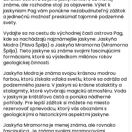
známe, ale rozhodne stojí za objavenie. Výlet k
jaskyniam Pag vám ponúkne nezabudnuteľný zážitok
a jedinečnú možnosť preskúmať tajomné podzemné
svety.
Vydajte sa na cestu do východnej časti ostrova Pag,
kde sa nachádzajú najznámejšie jaskyne: Jaskyňa
Modra (Plava Špilja) a Jaskyňa Mramorna (Mramorna
Špilja). Tieto jaskyne sú známe svojimi fascinujúcimi
formáciami, ktoré sú výsledkom miliónov rokov
geologickej činnosti.
Jaskyňa Modra je známa svojou krásnou modrou
farbou, ktorú získala vďaka svetlu, ktoré sa odráža od
podzemného jazera. V jaskyni sú krásne stalaktity a
stalagmity, ktoré vytvárajú magickú atmosféru. Voda
v jaskyni je krištáľovo čistá a ponúka nádherné
pohľady. Pre lepší zážitok si môžete na miesto
rezervovať sprievodcu, ktorý vás oboznámi s
geologickými a historickými aspektmi jaskyne.
Jaskyňa Mramorna je menej známa, ale rovnako
fascinujúca. Je známa svojimi mramorovými