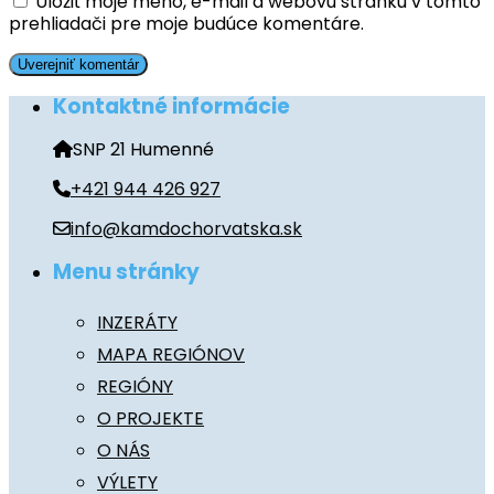
Uložiť moje meno, e-mail a webovú stránku v tomto
prehliadači pre moje budúce komentáre.
Kontaktné informácie
SNP 21 Humenné
+421 944 426 927
info@kamdochorvatska.sk
Menu stránky
INZERÁTY
MAPA REGIÓNOV
REGIÓNY
O PROJEKTE
O NÁS
VÝLETY