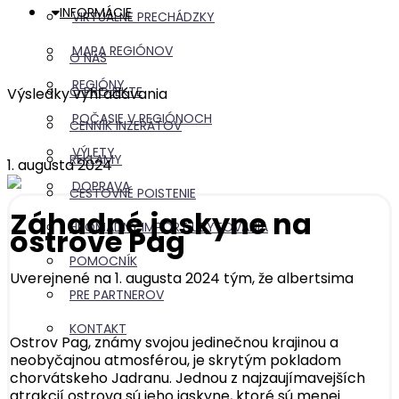
INFORMÁCIE
VIRTUÁLNE PRECHÁDZKY
MAPA REGIÓNOV
O NÁS
REGIÓNY
O PROJEKTE
Výsledky vyhľadávania
POČASIE V REGIÓNOCH
CENNÍK INZERÁTOV
VÝLETY
REKLAMY
1. augusta 2024
DOPRAVA
CESTOVNÉ POISTENIE
Záhadné jaskyne na
HROMADNÝ IMPORT UBYTOVANIA
ostrove Pag
POMOCNÍK
Uverejnené na 1. augusta 2024 tým, že
albertsima
PRE PARTNEROV
KONTAKT
Ostrov Pag, známy svojou jedinečnou krajinou a
neobyčajnou atmosférou, je skrytým pokladom
chorvátskeho Jadranu. Jednou z najzaujímavejších
atrakcií ostrova sú jeho jaskyne, ktoré sú menej