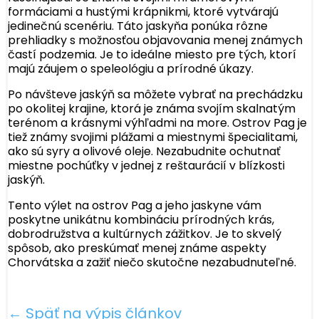
formáciami a hustými krápnikmi, ktoré vytvárajú
jedinečnú scenériu. Táto jaskyňa ponúka rôzne
prehliadky s možnosťou objavovania menej známych
častí podzemia. Je to ideálne miesto pre tých, ktorí
majú záujem o speleológiu a prírodné úkazy.
Po návšteve jaskýň sa môžete vybrať na prechádzku
po okolitej krajine, ktorá je známa svojím skalnatým
terénom a krásnymi výhľadmi na more. Ostrov Pag je
tiež známy svojimi plážami a miestnymi špecialitami,
ako sú syry a olivové oleje. Nezabudnite ochutnať
miestne pochúťky v jednej z reštaurácií v blízkosti
jaskýň.
Tento výlet na ostrov Pag a jeho jaskyne vám
poskytne unikátnu kombináciu prírodných krás,
dobrodružstva a kultúrnych zážitkov. Je to skvelý
spôsob, ako preskúmať menej známe aspekty
Chorvátska a zažiť niečo skutočne nezabudnuteľné.
← Späť na výpis článkov